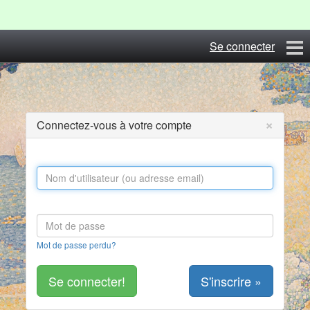
Se connecter
Coye29
Blog
×
Connectez-vous à votre compte
Albums
Photos du Festival
Contact
S'inscrire
Mot de passe perdu?
S'inscrire »