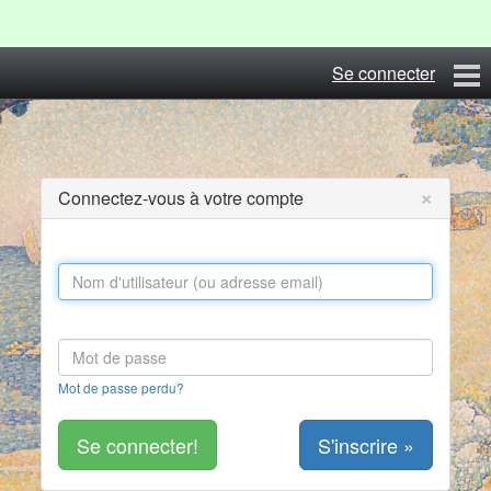
Se connecter
Coye29
Blog
×
Connectez-vous à votre compte
Albums
Photos du Festival
Contact
S'inscrire
Mot de passe perdu?
S'inscrire »