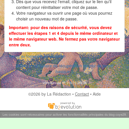
Dès que vous recevez l'email, cliquez sur le lien qu'il
contient pour réinitialiser votre mot de passe.
Votre navigateur va ouvrir une page où vous pourrez
choisir un nouveau mot de passe.
Important: pour des raisons de sécurité, vous devez
effectuer les étapes 1 et 4 depuis le même ordinateur et
le même navigateur web. Ne fermez pas votre navigateur
entre deux.
« Retour au formulaire de connexion
Utiliser le formulaire de récupération de mot de passe
basique »
Votre adresse IP: 216.73.216.38
©2026 by La Rédaction •
Contact
•
Aide
Les cookies sont nécessaires pour activer les fonctionnalités principales du blog coye29.