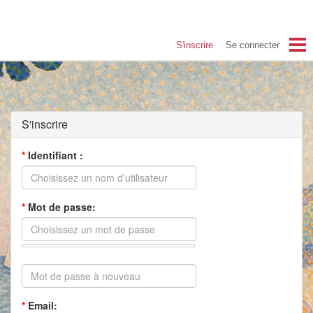
S'inscrire
Se connecter
Accueil Coye29
Blog
S'inscrire
Albums
*
Identifiant :
Photos du Festival
Contact
*
Mot de passe:
S'inscrire
*
Email: