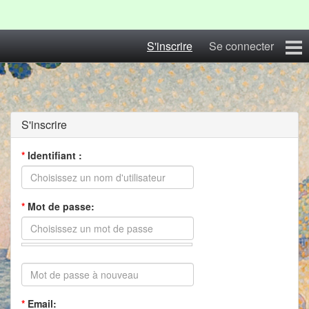
S'inscrire
Se connecter
Coye29
Blog
S'inscrire
Albums
*
Identifiant :
Photos du Festival
*
Mot de passe:
Contact
S'inscrire
*
Email: