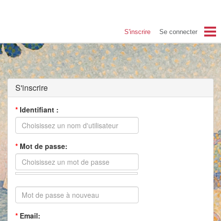
S'inscrire
Se connecter
Accueil Coye29
Blog
S'inscrire
Albums
*
Identifiant :
Photos du Festival
Contact
*
Mot de passe:
S'inscrire
*
Email: