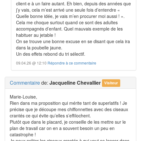
client·e à un faire autant. Eh bien, depuis des années que
j’y vais, cela m’est arrivé une seule fois d’entendre «
Quelle bonne idée, je vais m’en procurer moi aussi ! ».
Cela me choque surtout quand ce sont des adultes
accompagnés d’enfant. Quel mauvais exemple de les
habituer au jetable !
On se trouve une bonne excuse en se disant que cela ira
dans la poubelle jaune.
Un des effets rebond du tri sélectif.
09.04.26 @ 12:10
Répondre à ce commentaire
Commentaire
de:
Jacqueline Chevallier
Visiteur
Marie-Louise,
Rien dans ma proposition qui mérite tant de superlatifs ! Je
précise que je découpe mes chiffonnettes avec des ciseaux
crantés ce qui évite qu’elles s’effilochent.
Plutôt que dans le placard, je conseille de les mettre sur le
plan de travail car on en a souvent besoin un peu en
catastrophe !
Je peux prêter les ciseaux crantés à qui veut se lancer dans