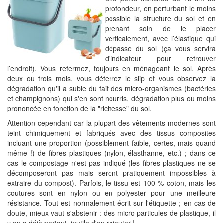
profondeur, en perturbant le moins
possible la structure du sol et en
prenant soin de le placer
verticalement, avec l’élastique qui
dépasse du sol (ça vous servira
d'indicateur pour retrouver
l’endroit). Vous refermez, toujours en ménageant le sol. Après
deux ou trois mois, vous déterrez le slip et vous observez la
dégradation qu'il a subie du fait des micro-organismes (bactéries
et champignons) qui s'en sont nourris, dégradation plus ou moins
prononcée en fonction de la "richesse" du sol.
Attention cependant car la plupart des vêtements modernes sont
teint chimiquement et fabriqués avec des tissus composites
incluant une proportion (possiblement faible, certes, mais quand
même !) de fibres plastiques (nylon, élasthanne, etc.) ; dans ce
cas le compostage n'est pas indiqué (les fibres plastiques ne se
décomposeront pas mais seront pratiquement impossibles à
extraire du compost). Parfois, le tissu est 100 % coton, mais les
coutures sont en nylon ou en polyester pour une meilleure
résistance. Tout est normalement écrit sur l'étiquette ; en cas de
doute, mieux vaut s'abstenir : des micro particules de plastique, il
y en a déjà partout, inutile d'en rajouter !