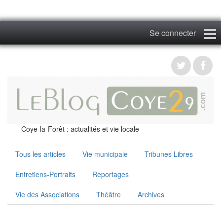
Se connecter
Coye29
Blog
Albums
Photos du Festival
Coye-la-Forêt : actualités et vie locale
Contact
Tous les articles
Vie municipale
Tribunes Libres
S'inscrire
Entretiens-Portraits
Reportages
Vie des Associations
Théâtre
Archives