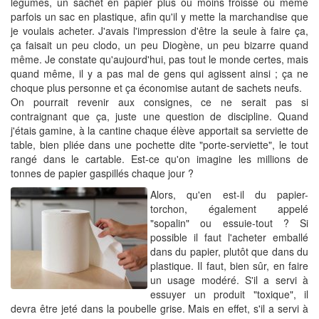
légumes, un sachet en papier plus ou moins froissé ou même
parfois un sac en plastique, afin qu'il y mette la marchandise que
je voulais acheter. J'avais l'impression d'être la seule à faire ça,
ça faisait un peu clodo, un peu Diogène, un peu bizarre quand
même. Je constate qu'aujourd'hui, pas tout le monde certes, mais
quand même, il y a pas mal de gens qui agissent ainsi ; ça ne
choque plus personne et ça économise autant de sachets neufs.
On pourrait revenir aux consignes, ce ne serait pas si
contraignant que ça, juste une question de discipline. Quand
j'étais gamine, à la cantine chaque élève apportait sa serviette de
table, bien pliée dans une pochette dite "porte-serviette", le tout
rangé dans le cartable. Est-ce qu'on imagine les millions de
tonnes de papier gaspillés chaque jour ?
Alors, qu'en est-il du papier-
torchon, également appelé
"sopalin" ou essuie-tout ? Si
possible il faut l'acheter emballé
dans du papier, plutôt que dans du
plastique. Il faut, bien sûr, en faire
un usage modéré. S'il a servi à
essuyer un produit "toxique", il
devra être jeté dans la poubelle grise. Mais en effet, s'il a servi à