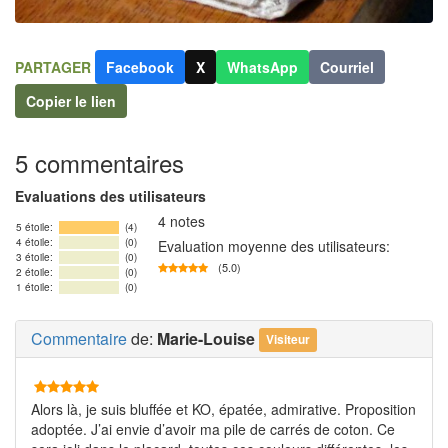
PARTAGER
Facebook
X
WhatsApp
Courriel
Copier le lien
5 commentaires
Evaluations des utilisateurs
4 notes
5 étoile:
(4)
4 étoile:
(0)
Evaluation moyenne des utilisateurs:
3 étoile:
(0)
(5.0)
2 étoile:
(0)
1 étoile:
(0)
Commentaire
de:
Marie-Louise
Visiteur
Alors là, je suis bluffée et KO, épatée, admirative. Proposition
adoptée. J’ai envie d’avoir ma pile de carrés de coton. Ce