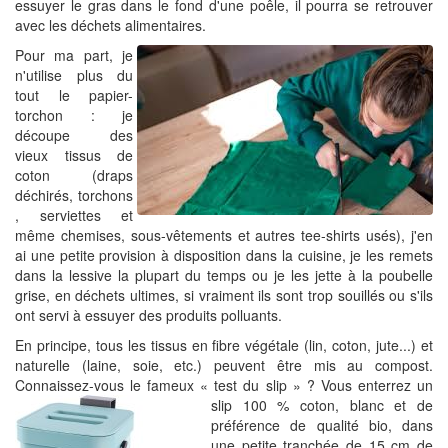
essuyer le gras dans le fond d'une poêle, il pourra se retrouver
avec les déchets alimentaires.
Pour ma part, je
n'utilise plus du
tout le papier-
torchon : je
découpe des
vieux tissus de
coton (draps
déchirés, torchons
, serviettes et
même chemises, sous-vêtements et autres tee-shirts usés), j'en
ai une petite provision à disposition dans la cuisine, je les remets
dans la lessive la plupart du temps ou je les jette à la poubelle
grise, en déchets ultimes, si vraiment ils sont trop souillés ou s'ils
ont servi à essuyer des produits polluants.
En principe, tous les tissus en fibre végétale (lin, coton, jute...) et
naturelle (laine, soie, etc.) peuvent être mis au compost.
Connaissez-vous le fameux « test du slip » ?
Vous enterrez un
slip 100 % coton, blanc et de
préférence de qualité bio, dans
une petite tranchée de 15 cm de