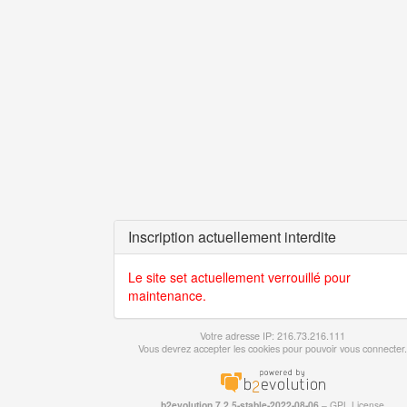
Inscription actuellement interdite
Le site set actuellement verrouillé pour
maintenance.
Votre adresse IP: 216.73.216.111
Vous devrez accepter les cookies pour pouvoir vous connecter.
b2evolution 7.2.5-stable-2022-08-06
–
GPL License