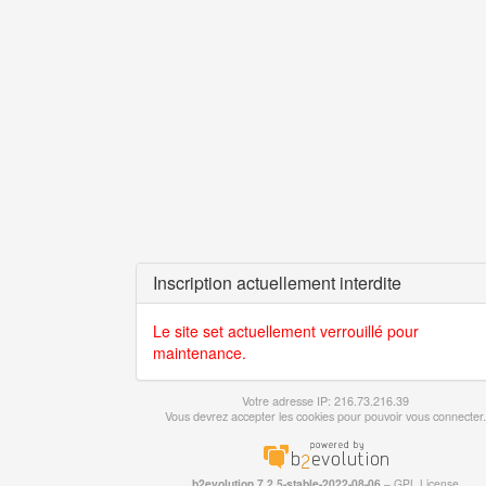
Inscription actuellement interdite
Le site set actuellement verrouillé pour
maintenance.
Votre adresse IP: 216.73.216.39
Vous devrez accepter les cookies pour pouvoir vous connecter.
b2evolution 7.2.5-stable-2022-08-06
–
GPL License