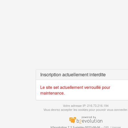
Inscription actuellement interdite
Le site set actuellement verrouillé pour
maintenance.
Votre adresse IP: 216.73.216.194
Vous devrez accepter les cookies pour pouvoir vous connecter.
b2evolution 7.2.5-stable-2022-08-06
–
GPL License