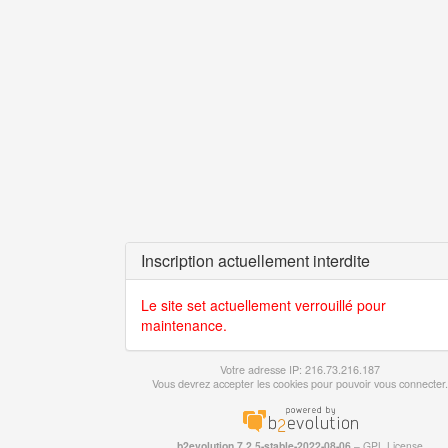
Inscription actuellement interdite
Le site set actuellement verrouillé pour
maintenance.
Votre adresse IP: 216.73.216.187
Vous devrez accepter les cookies pour pouvoir vous connecter.
b2evolution 7.2.5-stable-2022-08-06
–
GPL License