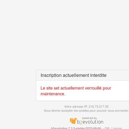
Inscription actuellement interdite
Le site set actuellement verrouillé pour
maintenance.
Votre adresse IP: 216.73.217.55
Vous devrez accepter les cookies pour pouvoir vous connecter.
b2evolution 7.2.5-stable-2022-08-06
–
GPL License