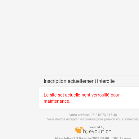
Inscription actuellement interdite
Le site set actuellement verrouillé pour
maintenance.
Votre adresse IP: 216.73.217.36
Vous devrez accepter les cookies pour pouvoir vous connecter.
b2evolution 7.2.5-stable-2022-08-06
–
GPL License