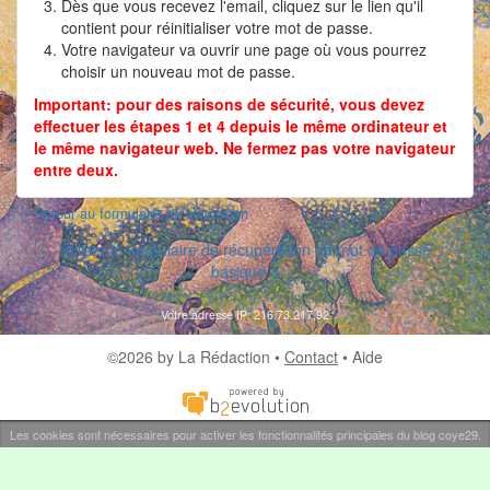
Dès que vous recevez l'email, cliquez sur le lien qu'il
contient pour réinitialiser votre mot de passe.
Votre navigateur va ouvrir une page où vous pourrez
choisir un nouveau mot de passe.
Important: pour des raisons de sécurité, vous devez
effectuer les étapes 1 et 4 depuis le même ordinateur et
le même navigateur web. Ne fermez pas votre navigateur
entre deux.
« Retour au formulaire de connexion
Utiliser le formulaire de récupération de mot de passe
basique »
Votre adresse IP: 216.73.217.92
©2026 by La Rédaction •
Contact
•
Aide
Les cookies sont nécessaires pour activer les fonctionnalités principales du blog coye29.