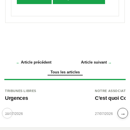
Article précédent
Article suivant
Tous les articles
TRIBUNES LIBRES
NOTRE ASSOCIATIO
Urgences
C'est quoi Co
←
→
28/07/2026
27/07/2026