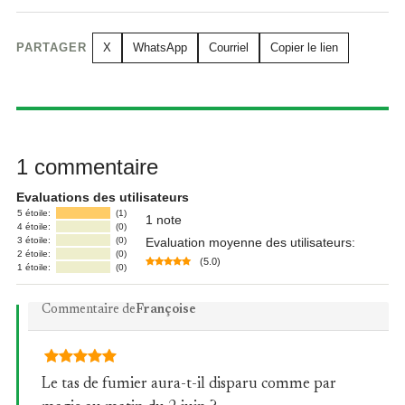
PARTAGER
X
WhatsApp
Courriel
Copier le lien
1 commentaire
Evaluations des utilisateurs
5 étoile:
(1)
1 note
4 étoile:
(0)
3 étoile:
(0)
Evaluation moyenne des utilisateurs:
2 étoile:
(0)
(5.0)
1 étoile:
(0)
Commentaire de
Françoise
Le tas de fumier aura-t-il disparu comme par