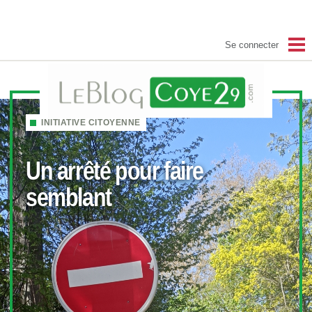
Se connecter
Accueil Coye29
Blog
INITIATIVE CITOYENNE
Albums
Photos du Festival
Un arrêté pour faire
Contact
semblant
S'inscrire