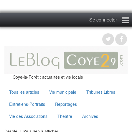
Se connecter
Coye29
Blog
Albums
Photos du Festival
Coye-la-Forêt : actualités et vie locale
Contact
Tous les articles
Vie municipale
Tribunes Libres
S'inscrire
Entretiens-Portraits
Reportages
Vie des Associations
Théâtre
Archives
Désolé, il n'y a rien à afficher...